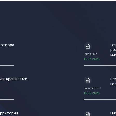
 отбора
От
.PDF
ре
ма
.PDF, 2,1 МБ
16.03.2026
ий край в 2026
Ре
.XLSX
го
.XLSX, 53,6 КБ
16.02.2026
ерриторий
Пи
.PDF