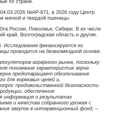
ые по стране.
04.03.2026 №АР-671, в 2026 году Центр
ая мягкой и твердой пшеницы.
га России, Поволжья, Сибири. В их числе
й край, Волгоградская область и другие.
й. Исследования финансируются из
ицы проводится на безвозмездной основе.
регуляторов аграрного рынка, поскольку
теля понимание характеристик зерна
 зерна предотвращает обезличивание
го для кормовых целей и,
вопрос продовольственной безопасности
родукции, обеспечения
ая информация о результатах
ъема и качества собранного урожая с
ания закупок в интервенционный фонд,
–