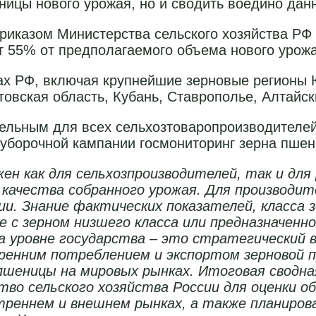
ницы нового урожая, но и сводить воедино данн
риказом Министерства сельского хозяйства РФ 
ет 55% от предполагаемого объема нового урож
ах РФ, включая крупнейшие зерновые регионы Ю
вская область, Кубань, Ставрополье, Алтайски
тельным для всех сельхозтоваропроизводителе
уборочной кампании госмониторинг зерна пшен
н как для сельхозпроизводителей, так и для 
 качества собранного урожая. Для производи
ии. Знание фактических показателей, класса
 с зерном низшего класса или предназначенно
 уровне государства – это стратегический 
ренним потреблением и экспортом зерновой п
шеницы на мировых рынках. Итоговая сводн
во сельского хозяйства России для оценки об
треннем и внешнем рынках, а также планиров