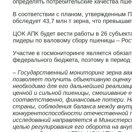
определять потребительские качества пше
В соответствии с планом, утвержденным П
обследует 43,7 млн т зерна, что превыша
ЦОК АПК будет вести работы в 26 субъект
лидеры по валовому сбору пшеницы – Росто
Участие в госмониторинге является обяза
федерального бюджета, поэтому в период 
–
Го
сударственный мониторинг зерна важе
позволяет получить объективную оценку
необходимо для его дальнейшей реализац
ценной и сильной пшеницы, смешивание ее
соответственно, финансовые потери. На
страны, соблюдения баланса между внут
конкурентоспособности отечественной п
исследований направляется в Министерст
целью регулирования его оборота на вну