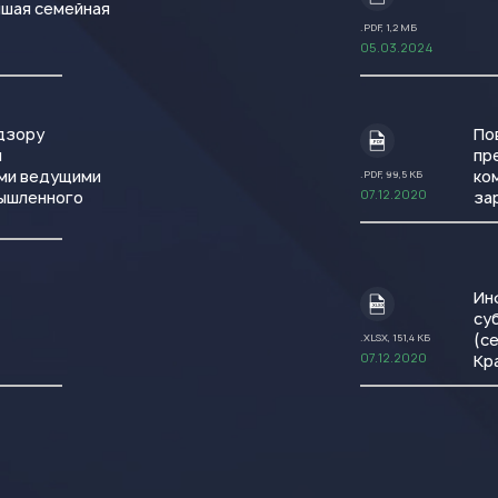
чшая семейная
.PDF, 1,2 МБ
05.03.2024
дзору
По
.PDF
и
пр
ами ведущими
ко
.PDF, 99,5 КБ
07.12.2020
мышленного
за
Ин
.XLSX
су
(с
.XLSX, 151,4 КБ
07.12.2020
Кр