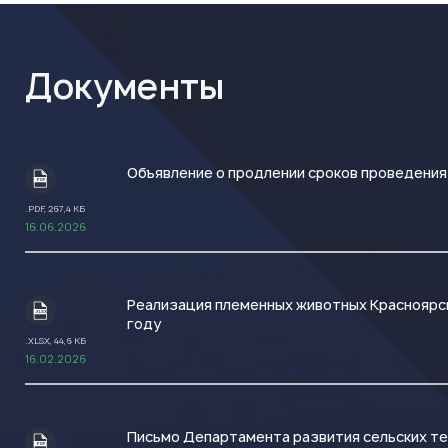
Документы
Объявление о продлении сроков проведения
.PDF
.PDF, 267,4 КБ
16.06.2026
Реализация племенных животных Красноярск
.XLSX
году
.XLSX, 44,6 КБ
16.02.2026
Письмо Департамента развития сельских т
.PDF